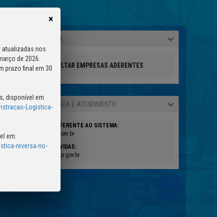
×
CONSULTA PÚBLICA
 atualizadas nos
 março de 2026.
CONSULTAR EMPRESAS ADERENTES
m prazo final em 30
s, disponível em
CONTATOS DE DÚVIDA E ATENDIMENTO
stracao-Logistica-
ATENDIMENTO REFERENTE AO SISTEMA:
atendimento@ctre.com.br
el em:
stica-reversa-no-
ATENDIMENTO DÚVIDAS:
logistica.reversa@sp.gov.br