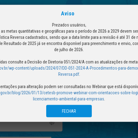
Aviso
Prezados usuários,
as metas quantitativas e geográficas para o período de 2026 a 2029 devem ser
stica Reversa cadastrados, sendo que a data limite para a revisão é até 31 de
de Resultado de 2025 já se encontra disponível para preenchimento e envio, co
de julho de 2026.
das consulte a Decisão de Diretoria 051/2024/A com as atualizações de meta
.gov.br/wp-content/uploads/2024/07/DD-051-2024-A-Procedimentos-para-demon
Reversa.pdf
.
IXO E FAÇA O SEU LOGIN
ientações para alteração podem ser consultadas no Webinar que está disponív
p.gov.br/blog/2026/01/13/cetesb-promove-webinar-com-orientacoes-sobre-logi
licenciamento-ambiental-para-empresas
.
FECHAR