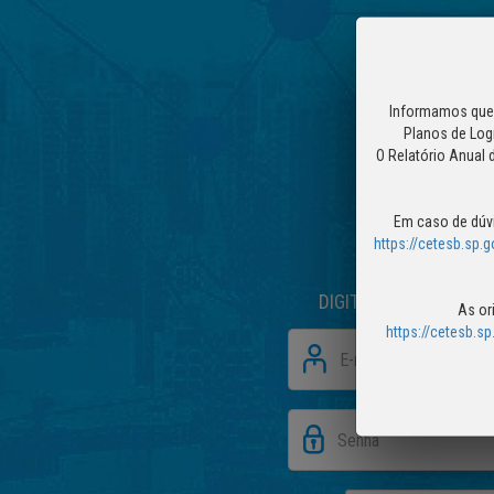
Informamos que 
Planos de Logí
O Relatório Anual 
Em caso de dúvi
https://cetesb.sp
DIGITE OS DADOS ABA
As or
https://cetesb.s